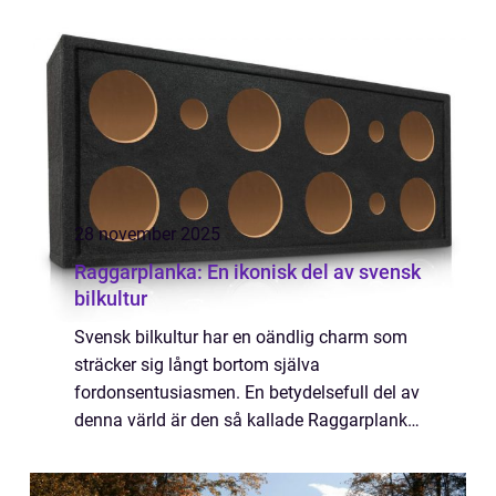
28 november 2025
Raggarplanka: En ikonisk del av svensk
bilkultur
Svensk bilkultur har en oändlig charm som
sträcker sig långt bortom själva
fordonsentusiasmen. En betydelsefull del av
denna värld är den så kallade Raggarplanka.
För många kanske det låter som en...