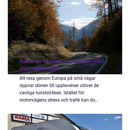
24 november 2025
Roadtrips i Europa – små vägar med
stora upplevelser
Att resa genom Europa på små vägar
öppnar dörren till upplevelser utöver de
vanliga turiststråken. Istället för
motorvägens stress och trafik kan du
upptäcka charmiga byar, slingrande
landsv&a...