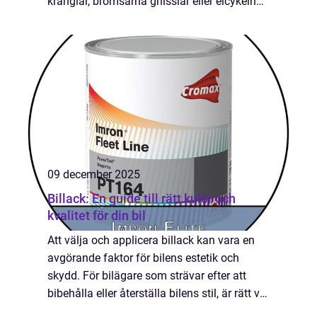
krånglar, bromsarna gnisslar eller elcykeln
tappat kraften behövs en trygg
cykelverkstad som kan felsöka och laga på
rätt s...
09 december 2025
Billack: En guide till rätt kulör och
kvalitet för din bil
Att välja och applicera billack kan vara en
avgörande faktor för bilens estetik och
skydd. För bilägare som strävar efter att
bibehålla eller återställa bilens stil, är rätt val
av lack avg&oum...