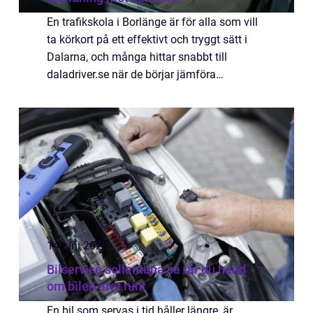
En trafikskola i Borlänge är för alla som vill
ta körkort på ett effektivt och tryggt sätt i
Dalarna, och många hittar snabbt till
daladriver.se när de börjar jämföra
alternativ. Att välja...
14 juni 2026
Bilservice sollentuna så tar du hand
om bilen året runt
En bil som servas i tid håller längre, är