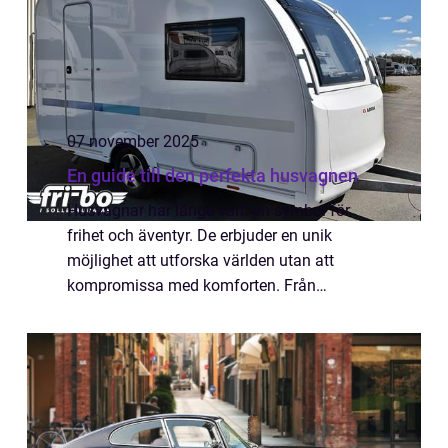
07 november 2025
En guide till den perfekta husvagnen
Husvagnar har länge varit en symbol för
frihet och äventyr. De erbjuder en unik
möjlighet att utforska världen utan att
kompromissa med komforten. Från
helgresor till längre sommarsemestrar, en
husvagn kan för...