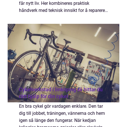
får nytt liv. Her kombineres praktisk
håndverk med teknisk innsikt for å reparere,
tilpasse og bygge utstyr som holder
næringslivet i gang. Uten denne typen
verksteder s...
03 mars 2026
Cykelverkstad i linköping så hittar du
rätt hjälp för din cykel
En bra cykel gör vardagen enklare. Den tar
dig till jobbet, träningen, vännerna och hem
igen så länge den fungerar. När kedjan