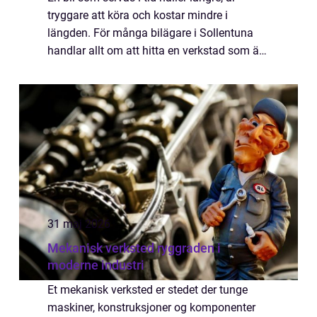
tryggare att köra och kostar mindre i
längden. För många bilägare i Sollentuna
handlar allt om att hitta en verkstad som är
kunnig, tydlig och smidig att ha att göra
med. Här får du en genomgång av vad
Bilser...
31 maj 2026
Mekanisk verksted ryggraden i
moderne industri
Et mekanisk verksted er stedet der tunge
maskiner, konstruksjoner og komponenter