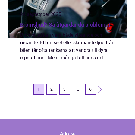
24 september 2025
Bromsljud? Så åtgärdar du problemet
Bromsljud kan vara både störande och
oroande. Ett gnissel eller skrapande ljud från
bilen får ofta tankarna att vandra till dyra
reparationer. Men i många fall finns det
enklare förklaringar – och lika enkla l&...
1
2
3
…
6
Adress