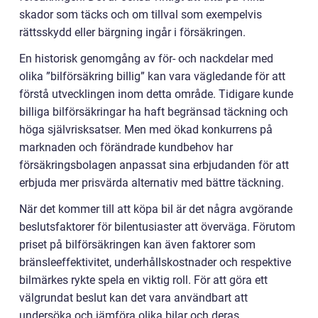
skador som täcks och om tillval som exempelvis
rättsskydd eller bärgning ingår i försäkringen.
En historisk genomgång av för- och nackdelar med
olika ”bilförsäkring billig” kan vara vägledande för att
förstå utvecklingen inom detta område. Tidigare kunde
billiga bilförsäkringar ha haft begränsad täckning och
höga självrisksatser. Men med ökad konkurrens på
marknaden och förändrade kundbehov har
försäkringsbolagen anpassat sina erbjudanden för att
erbjuda mer prisvärda alternativ med bättre täckning.
När det kommer till att köpa bil är det några avgörande
beslutsfaktorer för bilentusiaster att överväga. Förutom
priset på bilförsäkringen kan även faktorer som
bränsleeffektivitet, underhållskostnader och respektive
bilmärkes rykte spela en viktig roll. För att göra ett
välgrundat beslut kan det vara användbart att
undersöka och jämföra olika bilar och deras