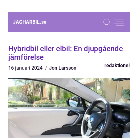
JAGHARBIL.
se
Hybridbil eller elbil: En djupgående
jämförelse
redaktionel
16 januari 2024
Jon Larsson