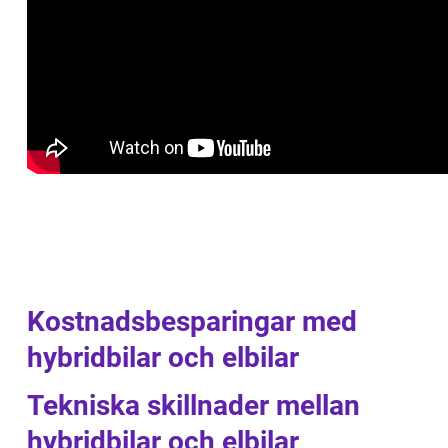
Kostnadsbesparingar med
hybridbilar och elbilar
Tekniska skillnader mellan
hybridbilar och elbilar