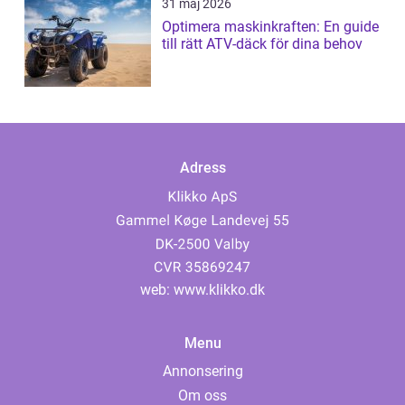
31 maj 2026
Optimera maskinkraften: En guide
till rätt ATV-däck för dina behov
Adress
web:
www.klikko.dk
Menu
Annonsering
Om oss