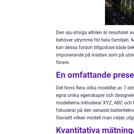
Den sju-sitsiga elbilen är resultate
behöver utrymme för hela familjen. 
kan dessa fordon tillgodose både bek
imponerande på insidan som på utsi
förare.
En omfattande presen
Det finns flera olika modeller av 7-s
egna unika egenskaper och designelem
modellerna inkluderar XYZ, ABC och
fokuserar på den senaste batteritekno
Oavsett vilken modell man väljer, utg
Kvantitativa mätning