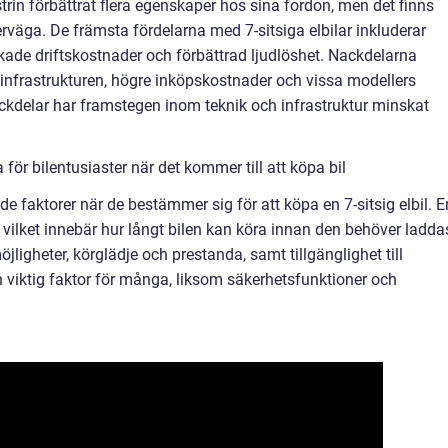
trin förbättrat flera egenskaper hos sina fordon, men det finns
erväga. De främsta fördelarna med 7-sitsiga elbilar inkluderar
ade driftskostnader och förbättrad ljudlöshet. Nackdelarna
infrastrukturen, högre inköpskostnader och vissa modellers
ckdelar har framstegen inom teknik och infrastruktur minskat
ör bilentusiaster när det kommer till att köpa bil
nde faktorer när de bestämmer sig för att köpa en 7-sitsig elbil. E
 vilket innebär hur långt bilen kan köra innan den behöver ladda
ligheter, körglädje och prestanda, samt tillgänglighet till
n viktig faktor för många, liksom säkerhetsfunktioner och