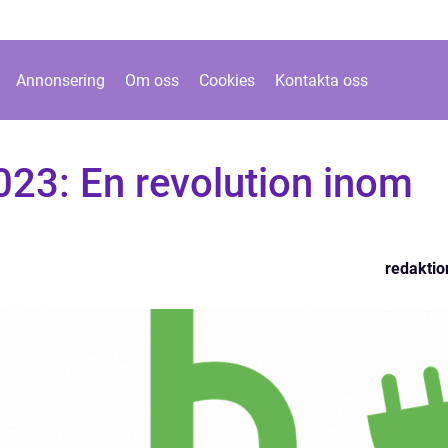
Annonsering
Om oss
Cookies
Kontakta oss
2023: En revolution inom
redaktio