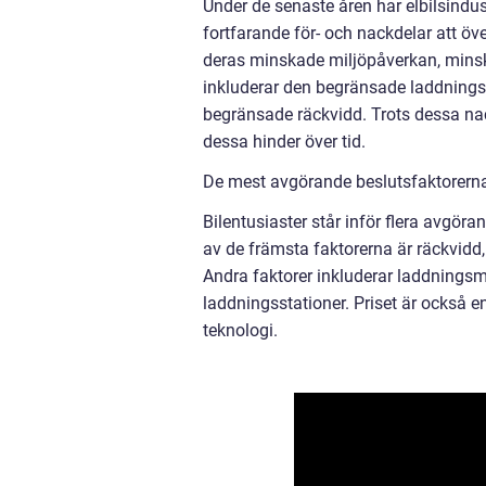
Under de senaste åren har elbilsindus
fortfarande för- och nackdelar att öv
deras minskade miljöpåverkan, minsk
inkluderar den begränsade laddnings
begränsade räckvidd. Trots dessa na
dessa hinder över tid.
De mest avgörande beslutsfaktorerna f
Bilentusiaster står inför flera avgöra
av de främsta faktorerna är räckvidd,
Andra faktorer inkluderar laddningsmöj
laddningsstationer. Priset är också e
teknologi.