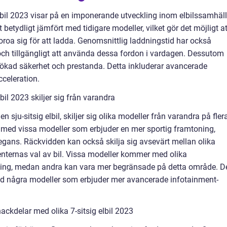
lbil 2023 visar på en imponerande utveckling inom elbilssamhäll
betydligt jämfört med tidigare modeller, vilket gör det möjligt at
oroa sig för att ladda. Genomsnittlig laddningstid har också
och tillgängligt att använda dessa fordon i vardagen. Dessutom
i ökad säkerhet och prestanda. Detta inkluderar avancerade
cceleration.
bil 2023 skiljer sig från varandra
 sju-sitsig elbil, skiljer sig olika modeller från varandra på fler
n, med vissa modeller som erbjuder en mer sportig framtoning,
gans. Räckvidden kan också skilja sig avsevärt mellan olika
nternas val av bil. Vissa modeller kommer med olika
ning, medan andra kan vara mer begränsade på detta område. D
ed några modeller som erbjuder mer avancerade infotainment-
ackdelar med olika 7-sitsig elbil 2023