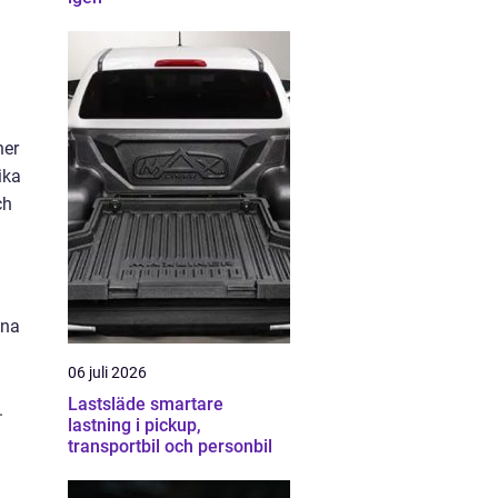
ner
ika
ch
ina
06 juli 2026
Lastsläde smartare
.
lastning i pickup,
transportbil och personbil