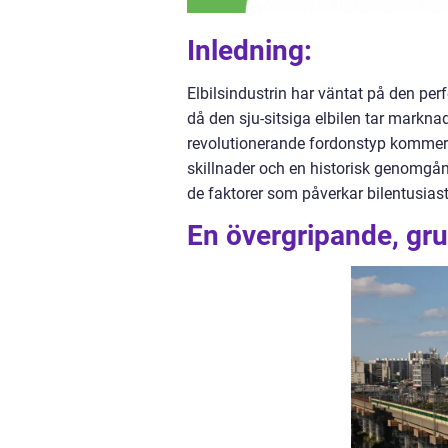
Inledning:
Elbilsindustrin har väntat på den per
då den sju-sitsiga elbilen tar markn
revolutionerande fordonstyp kommer v
skillnader och en historisk genomgå
de faktorer som påverkar bilentusiaste
En övergripande, grun