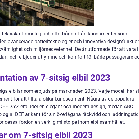
t av tekniska framsteg och efterfrågan från konsumenter som
Med avancerade batteriteknologier och innovativa designfunktio
vämlighet och miljömedvetenhet. De är utformade för att vara l
dan, och erbjuder utrymme och komfort för både passagerare o
tation av 7-sitsig elbil 2023
itsiga elbilar som erbjuds på marknaden 2023. Varje modell har s
ent för att tilltala olika kundsegment. Några av de populära
 DEF. XYZ erbjuder en elegant och modern design, medan ABC
login. DEF är känt för sin överlägsna räckvidd och laddningstid
ör dessa fordon en verklig milstolpe inom elbilssamhället.
ar om 7-sitsig elbil 2023