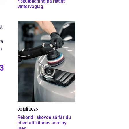
riskutbildning på riktigt
vinterväglag
et
ka
a
23
30 juli 2026
Rekond i skövde så får du
bilen att kännas som ny
igen