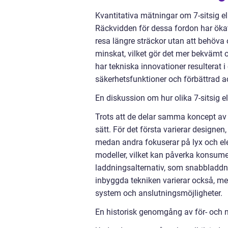
Kvantitativa mätningar om 7-sitsig e
Räckvidden för dessa fordon har ökat 
resa längre sträckor utan att behöva 
minskat, vilket gör det mer bekvämt 
har tekniska innovationer resulterat 
säkerhetsfunktioner och förbättrad a
En diskussion om hur olika 7-sitsig el
Trots att de delar samma koncept av en
sätt. För det första varierar designe
medan andra fokuserar på lyx och ele
modeller, vilket kan påverka konsume
laddningsalternativ, som snabbladd
inbyggda tekniken varierar också, m
system och anslutningsmöjligheter.
En historisk genomgång av för- och n