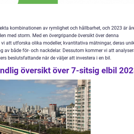
fekta kombinationen av rymlighet och hållbarhet, och 2023 är år
aden med storm. Med en övergripande översikt över denna
i att utforska olika modeller, kvantitativa mätningar, deras uni
ng av både för- och nackdelar. Dessutom kommer vi att analyser
rs beslutsfattande när de väljer att investera i en bil.
dlig översikt över 7-sitsig elbil 20