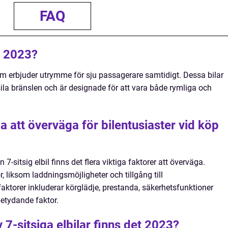
FAQ
il 2023?
 som erbjuder utrymme för sju passagerare samtidigt. Dessa bilar
fossila bränslen och är designade för att vara både rymliga och
ga att överväga för bilentusiaster vid köp
n 7-sitsig elbil finns det flera viktiga faktorer att överväga.
 liksom laddningsmöjligheter och tillgång till
faktorer inkluderar körglädje, prestanda, säkerhetsfunktioner
betydande faktor.
 7-sitsiga elbilar finns det 2023?