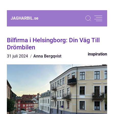
JAGHARBIL.
se
Bilfirma i Helsingborg: Din Väg Till
Drömbilen
inspiration
31 juli 2024
Anna Bergqvist