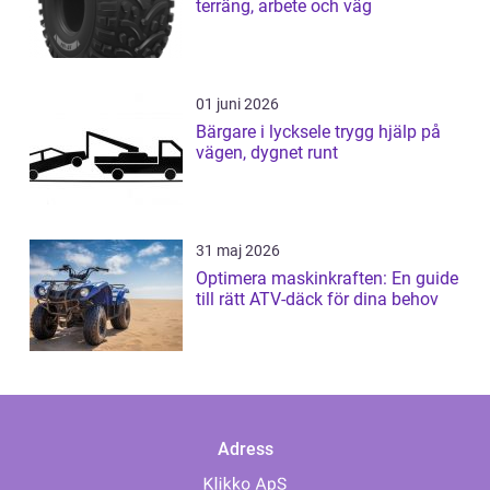
terräng, arbete och väg
01 juni 2026
Bärgare i lycksele trygg hjälp på
vägen, dygnet runt
31 maj 2026
Optimera maskinkraften: En guide
till rätt ATV-däck för dina behov
Adress