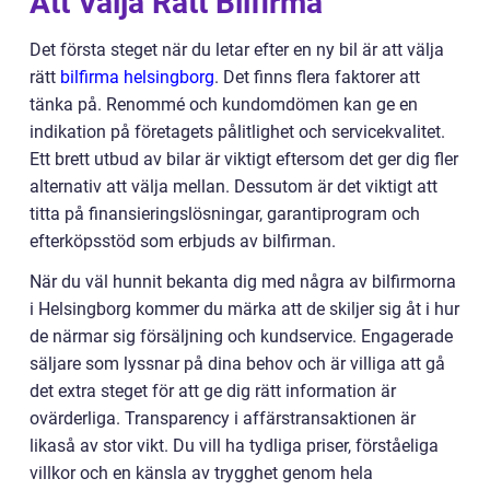
Att Välja Rätt Bilfirma
Det första steget när du letar efter en ny bil är att välja
rätt
bilfirma helsingborg
. Det finns flera faktorer att
tänka på. Renommé och kundomdömen kan ge en
indikation på företagets pålitlighet och servicekvalitet.
Ett brett utbud av bilar är viktigt eftersom det ger dig fler
alternativ att välja mellan. Dessutom är det viktigt att
titta på finansieringslösningar, garantiprogram och
efterköpsstöd som erbjuds av bilfirman.
När du väl hunnit bekanta dig med några av bilfirmorna
i Helsingborg kommer du märka att de skiljer sig åt i hur
de närmar sig försäljning och kundservice. Engagerade
säljare som lyssnar på dina behov och är villiga att gå
det extra steget för att ge dig rätt information är
ovärderliga. Transparency i affärstransaktionen är
likaså av stor vikt. Du vill ha tydliga priser, förståeliga
villkor och en känsla av trygghet genom hela