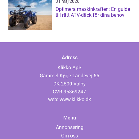
31 maj 2026
Optimera maskinkraften: En guide
till rätt ATV-däck för dina behov
Adress
web:
www.klikko.dk
Menu
Annonsering
Om oss