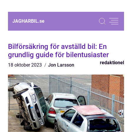
JAGHARBIL.
se
Bilförsäkring för avställd bil: En
grundlig guide för bilentusiaster
redaktionel
18 oktober 2023
Jon Larsson