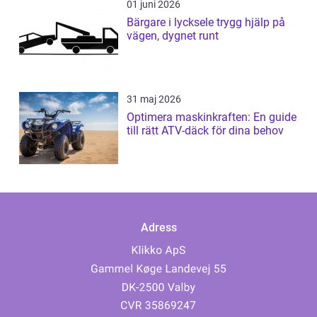
01 juni 2026
Bärgare i lycksele trygg hjälp på
vägen, dygnet runt
31 maj 2026
Optimera maskinkraften: En guide
till rätt ATV-däck för dina behov
Adress