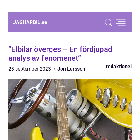
JAGHARBIL.
se
”Elbilar överges – En fördjupad
analys av fenomenet”
redaktionel
23 september 2023
Jon Larsson