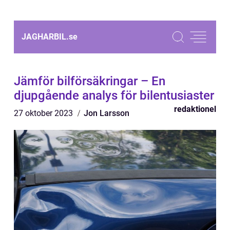
JAGHARBIL.
se
Jämför bilförsäkringar – En
djupgående analys för bilentusiaster
redaktionel
27 oktober 2023
Jon Larsson