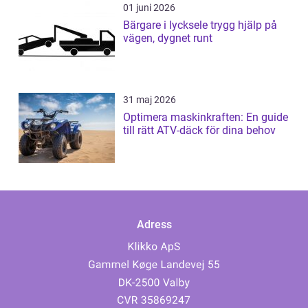
01 juni 2026
Bärgare i lycksele trygg hjälp på
vägen, dygnet runt
31 maj 2026
Optimera maskinkraften: En guide
till rätt ATV-däck för dina behov
Adress