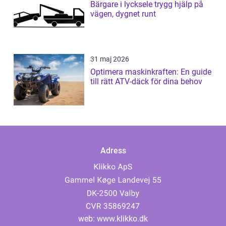
Bärgare i lycksele trygg hjälp på
vägen, dygnet runt
31 maj 2026
Optimera maskinkraften: En guide
till rätt ATV-däck för dina behov
Adress
web:
www.klikko.dk