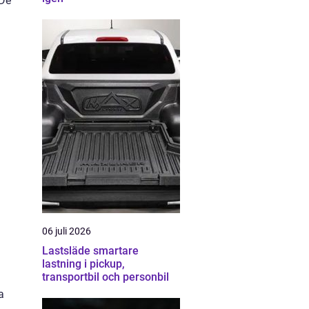
 De
06 juli 2026
Lastsläde smartare
lastning i pickup,
transportbil och personbil
a