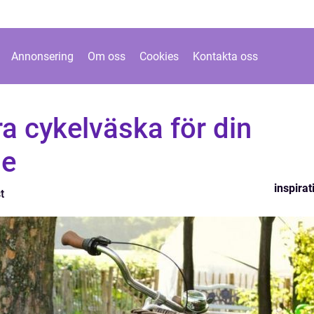
Annonsering
Om oss
Cookies
Kontakta oss
ra cykelväska för din
se
inspirat
t