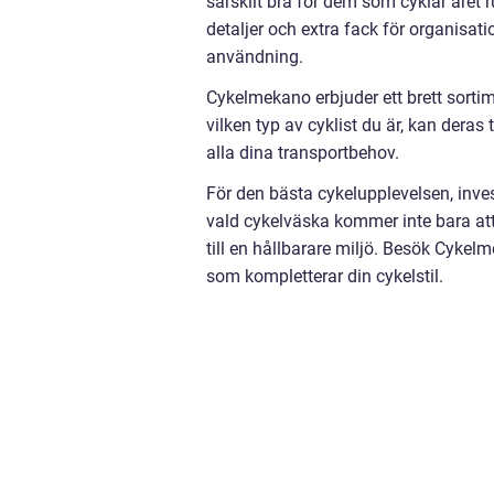
särskilt bra för dem som cyklar året 
detaljer och extra fack för organisa
användning.
Cykelmekano erbjuder ett brett sortim
vilken typ av cyklist du är, kan deras
alla dina transportbehov.
För den bästa cykelupplevelsen, inves
vald cykelväska kommer inte bara att
till en hållbarare miljö. Besök Cyke
som kompletterar din cykelstil.