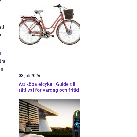
e
ett
r
l
dra
an
03 juli 2026
Att köpa elcykel: Guide till
rätt val för vardag och fritid