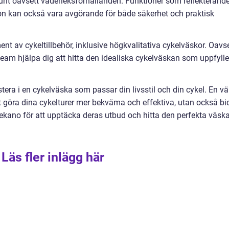
runt oavsett väderleksförhållanden. Funktioner som reflekterand
tion kan också vara avgörande för både säkerhet och praktisk
ent av cykeltillbehör, inklusive högkvalitativa cykelväskor. Oavs
 team hjälpa dig att hitta den idealiska cykelväskan som uppfylle
tera i en cykelväska som passar din livsstil och din cykel. En vä
 göra dina cykelturer mer bekväma och effektiva, utan också bi
lmekano för att upptäcka deras utbud och hitta den perfekta väsk
Läs fler inlägg här