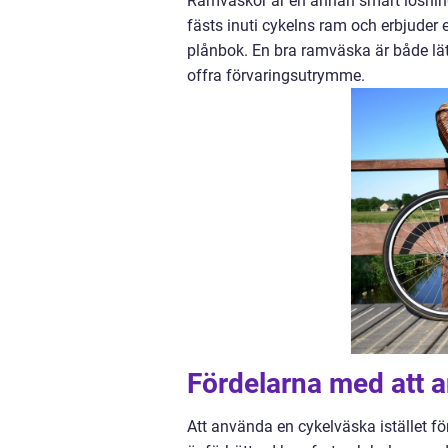
Ramväskor är en annan smart lösning, 
fästs inuti cykelns ram och erbjuder 
plånbok. En bra ramväska är både lätt 
offra förvaringsutrymme.
Fördelarna med att 
Att använda en cykelväska istället fö