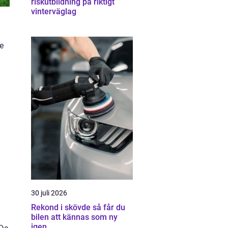
riskutbildning på riktigt
vinterväglag
de
l
30 juli 2026
Rekond i skövde så får du
bilen att kännas som ny
igen