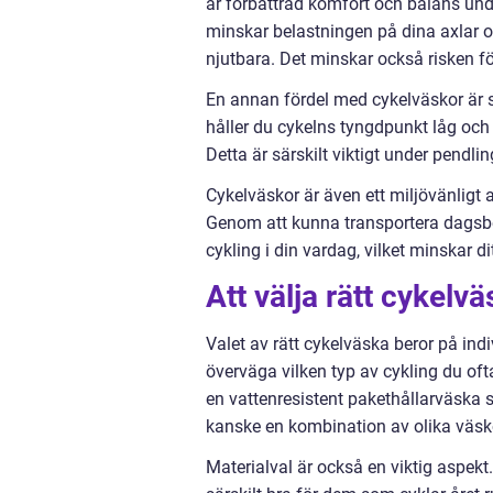
är förbättrad komfort och balans und
minskar belastningen på dina axlar o
njutbara. Det minskar också risken fö
En annan fördel med cykelväskor är s
håller du cykelns tyngdpunkt låg och s
Detta är särskilt viktigt under pendli
Cykelväskor är även ett miljövänligt al
Genom att kunna transportera dagsbeh
cykling i din vardag, vilket minskar di
Att välja rätt cykelv
Valet av rätt cykelväska beror på indi
överväga vilken typ av cykling du ofta
en vattenresistent pakethållarväska 
kanske en kombination av olika väskor
Materialval är också en viktig aspekt.