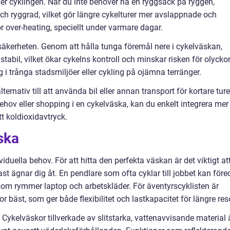
er cyklingen. När du inte behöver ha en ryggsäck på ryggen,
ch ryggrad, vilket gör längre cykelturer mer avslappnade och
r over-heating, speciellt under varmare dagar.
äkerheten. Genom att hålla tunga föremål nere i cykelväskan,
tabil, vilket ökar cykelns kontroll och minskar risken för olyckor
ng i trånga stadsmiljöer eller cykling på ojämna terränger.
ternativ till att använda bil eller annan transport för kortare ture
ov eller shopping i en cykelväska, kan du enkelt integrera mer
tt koldioxidavtryck.
äska
viduella behov. För att hitta den perfekta väskan är det viktigt at
st ägnar dig åt. En pendlare som ofta cyklar till jobbet kan före
som rymmer laptop och arbetskläder. För äventyrscyklisten är
 bäst, som ger både flexibilitet och lastkapacitet för längre res
 Cykelväskor tillverkade av slitstarka, vattenavvisande material 