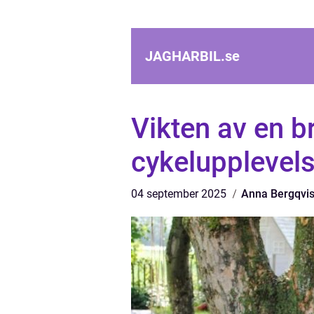
JAGHARBIL.
se
Vikten av en b
cykelupplevel
04 september 2025
Anna Bergqvis