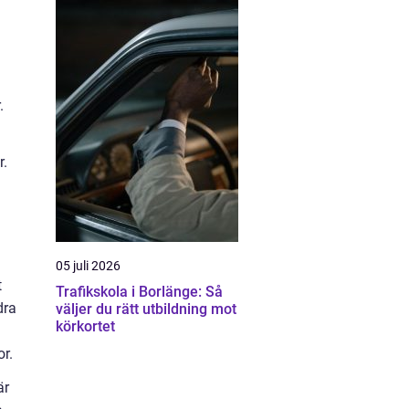
.
r.
05 juli 2026
t
Trafikskola i Borlänge: Så
dra
väljer du rätt utbildning mot
körkortet
or.
är