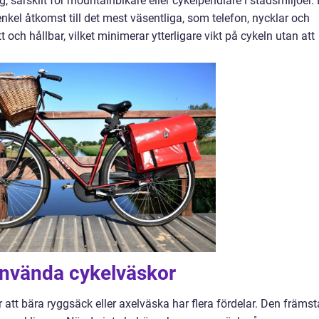
särskilt för mountainbikare eller cykelpendlare i stadsmiljöer.
enkel åtkomst till det mest väsentliga, som telefon, nycklar och
och hållbar, vilket minimerar ytterligare vikt på cykeln utan att
använda cykelväskor
r att bära ryggsäck eller axelväska har flera fördelar. Den främst