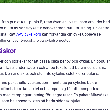
sig från punkt A till punkt B, utan även en livsstil som erbjuder bå
en njuta av varje cykeltur behöver man rätt utrustning. En centra
äska. Rätt
AVS cykelkorg
kan förvandla din cykelupplevelse,
eller en äventyrssökare på cykelsemester.
väskor
r och storlekar för att passa olika behov och cyklar. En populär
om fästs under sadeln och är perfekt för att bära med sig små
 Den är diskret och stör inte cykelns estetik eller balans.
nns pakethållarväskan, som monteras på cykelns bakre
oftast större kapacitet och lämpar sig för att transportera
och med campingutrustning för längre resor. En pakethållarväska
r, som balanserar vikten på båda sidor av hjulet.