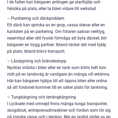
I de fallen kan bärgaren antingen ge starthjälp och
felsöka på plats, eller ta bilen vidare till verkstad.
– Punktering och däckproblem
Ett däck kan spricka av en grop, vassa stenar eller en
kantsten på en parkering. Om föraren saknar verktyg,
reservhjul eller rätt fysisk förmåga att byta däcket, blir
bärgaren en trygg partner. Ibland räcker det med hjälp
på plats, ibland krävs transport.
– Låsöppning och bränslestopp
Nycklar inlåsta i bilen eller en tank som körts helt tom
mitt på en landsväg är vanligare än många vill erkänna.
Här kan bärgaren hjälpa till att öppna bilen eller ordna
så att fordonet kommer till en säker plats för tankning.
– Tungbärgning och terrängbärgning
I Lycksele med omnejd finns många tunga transporter,
skogsbruk, entreprenadmaskiner och fordon som rör sig
på mindre vägar och i terräng. När en lastbil glider av en