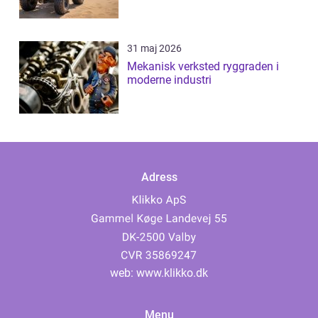
31 maj 2026
Mekanisk verksted ryggraden i
moderne industri
Adress
web:
www.klikko.dk
Menu