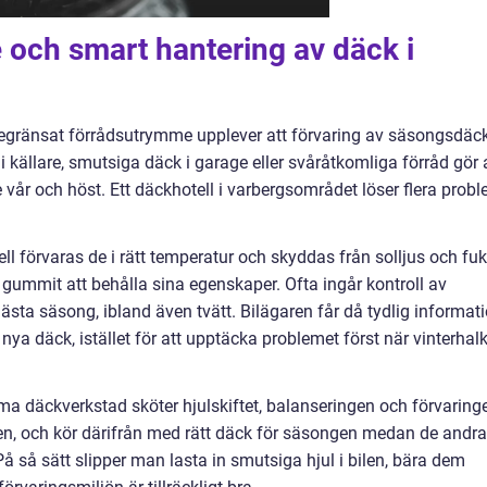
e och smart hantering av däck i
begränsat förrådsutrymme upplever att förvaring av säsongsdäc
i källare, smutsiga däck i garage eller svåråtkomliga förråd gör 
 vår och höst. Ett däckhotell i varbergsområdet löser flera prob
l förvaras de i rätt temperatur och skyddas från solljus och fuk
 gummit att behålla sina egenskaper. Ofta ingår kontroll av
nästa säsong, ibland även tvätt. Bilägaren får då tydlig informat
nya däck, istället för att upptäcka problemet först när vinterhal
a däckverkstad sköter hjulskiftet, balanseringen och förvaring
len, och kör därifrån med rätt däck för säsongen medan de andra
På så sätt slipper man lasta in smutsiga hjul i bilen, bära dem