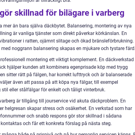
örvaringsmiljön är tillräckligt bra.
ör skillnad för bilägare i varberg
a mer än bara själva däckbytet. Balansering, montering av nya
ällning är vanliga tjänster som direkt påverkar körkänslan. En
brationer i ratten, ojämnt slitage och ökad bränsleförbrukning.
te med noggrann balansering skapas en mjukare och tystare färd
rofessionell montering ett viktigt komplement. En däckverkstad
äck hjälper kunden att kombinera egenprisade köp med trygg
en sitter rätt på fälgen, har korrekt lufttryck och är balanserade
äljer även att passa på att köpa nya fälgar, till exempel
il eller stålfälgar för enkelt och tåligt vinterbruk.
arberg är tillgång till jourservice vid akuta däckproblem. En
nder helgresan skapar stress och osäkerhet. En verkstad som har
telefonnummer och snabb respons gör stor skillnad i sådana
kontaktas och får ett konkreta förslag på nästa steg.
tar många både på prisnivå och på hur personlig servicen känns. 