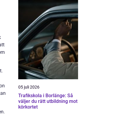
k
att
lem
t.
ion
05 juli 2026
kan
Trafikskola i Borlänge: Så
väljer du rätt utbildning mot
körkortet
en.