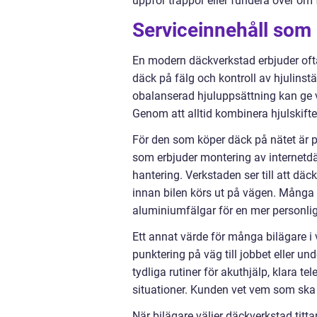
uppför trappor eller fundera över om f
Serviceinnehåll som g
En modern däckverkstad erbjuder oft
däck på fälg och kontroll av hjulinst
obalanserad hjuluppsättning kan ge vi
Genom att alltid kombinera hjulskif
För den som köper däck på nätet är p
som erbjuder montering av internetd
hantering. Verkstaden ser till att däck
innan bilen körs ut på vägen. Många v
aluminiumfälgar för en mer personlig st
Ett annat värde för många bilägare i v
punktering på väg till jobbet eller u
tydliga rutiner för akuthjälp, klara 
situationer. Kunden vet vem som ska 
När bilägare väljer däckverkstad tit