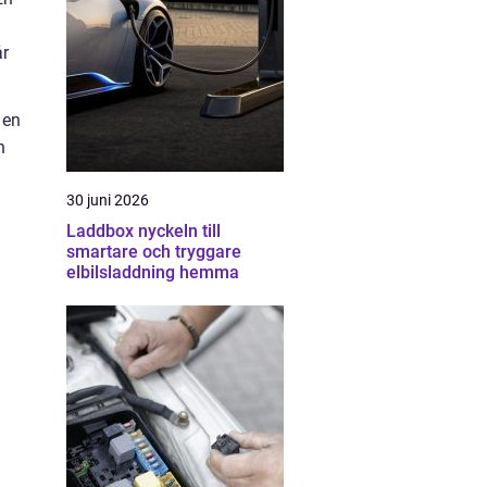
år
 en
n
30 juni 2026
Laddbox nyckeln till
smartare och tryggare
elbilsladdning hemma