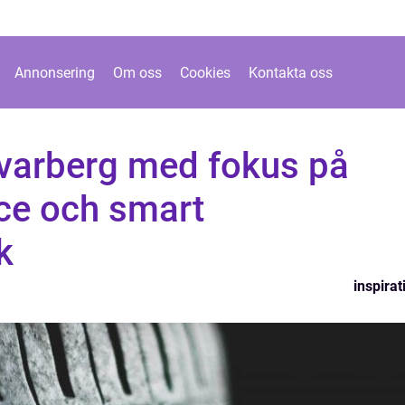
Annonsering
Om oss
Cookies
Kontakta oss
varberg med fokus på
ice och smart
k
inspirat