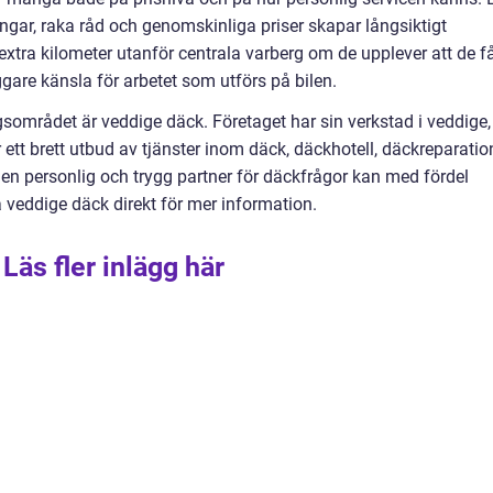
ingar, raka råd och genomskinliga priser skapar långsiktigt
xtra kilometer utanför centrala varberg om de upplever att de f
gare känsla för arbetet som utförs på bilen.
gsområdet är veddige däck. Företaget har sin verkstad i veddige,
r ett brett utbud av tjänster inom däck, däckhotell, däckreparatio
 en personlig och trygg partner för däckfrågor kan med fördel
 veddige däck direkt för mer information.
Läs fler inlägg här