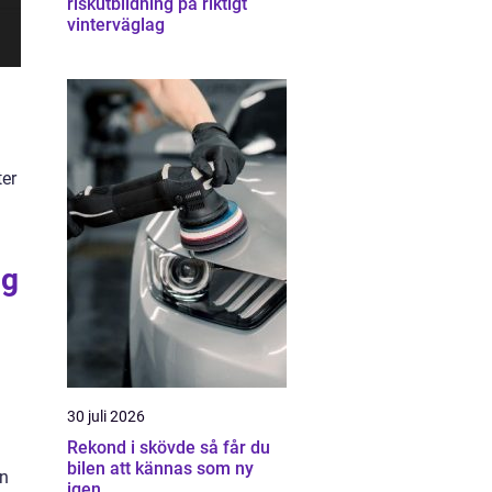
riskutbildning på riktigt
vinterväglag
ter
ig
30 juli 2026
Rekond i skövde så får du
bilen att kännas som ny
an
igen