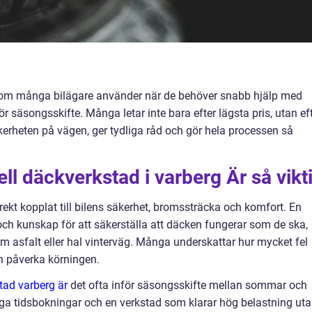
 som många bilägare använder när de behöver snabb hjälp med
ör säsongsskifte. Många letar inte bara efter lägsta pris, utan ef
erheten på vägen, ger tydliga råd och gör hela processen så
ll däckverkstad i varberg Är så vikt
rekt kopplat till bilens säkerhet, bromssträcka och komfort. En
och kunskap för att säkerställa att däcken fungerar som de ska,
asfalt eller hal vinterväg. Många underskattar hur mycket fel
an påverka körningen.
tad varberg är
det ofta inför säsongsskifte mellan sommar och
liga tidsbokningar och en verkstad som klarar hög belastning ut