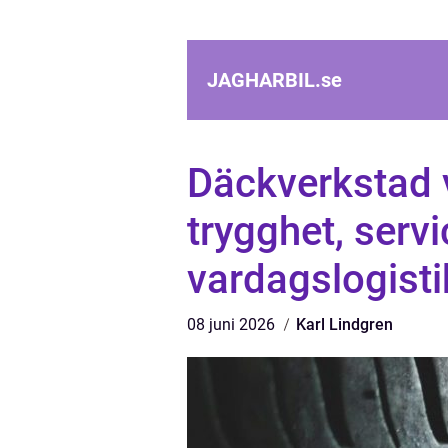
JAGHARBIL.
se
Däckverkstad 
trygghet, serv
vardagslogisti
08 juni 2026
Karl Lindgren