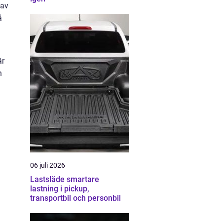
 av
å
är
n
06 juli 2026
Lastsläde smartare
lastning i pickup,
transportbil och personbil