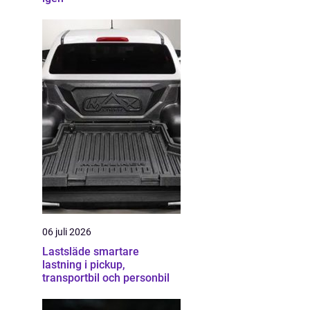
06 juli 2026
Lastsläde smartare
lastning i pickup,
transportbil och personbil