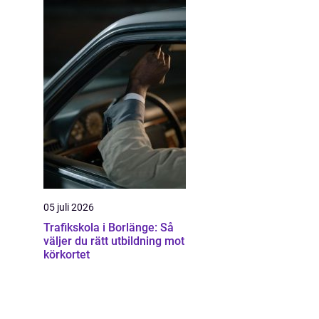
05 juli 2026
Trafikskola i Borlänge: Så
väljer du rätt utbildning mot
körkortet