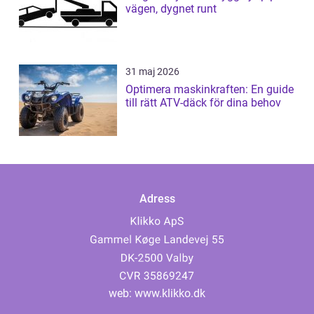
vägen, dygnet runt
31 maj 2026
Optimera maskinkraften: En guide
till rätt ATV-däck för dina behov
Adress
web:
www.klikko.dk