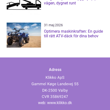
vägen, dygnet runt
31 maj 2026
Optimera maskinkraften: En guide
till rätt ATV-däck för dina behov
Adress
web:
www.klikko.dk