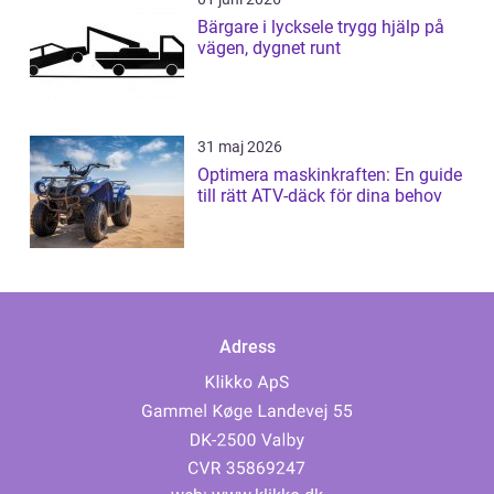
Bärgare i lycksele trygg hjälp på
vägen, dygnet runt
31 maj 2026
Optimera maskinkraften: En guide
till rätt ATV-däck för dina behov
Adress