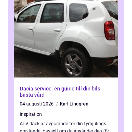
Dacia service: en guide till din bils
bästa vård
04 augusti 2026
Karl Lindgren
inspiration
ATV-däck är avgörande för din fyrhjulings
prestanda, oavsett om du använder den för