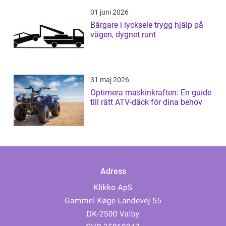
01 juni 2026
Bärgare i lycksele trygg hjälp på
vägen, dygnet runt
31 maj 2026
Optimera maskinkraften: En guide
till rätt ATV-däck för dina behov
Adress