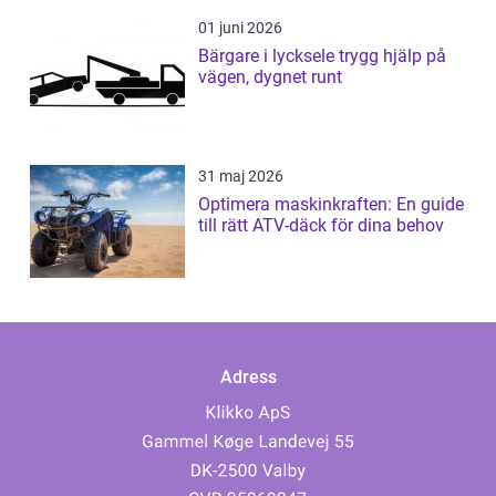
01 juni 2026
Bärgare i lycksele trygg hjälp på
vägen, dygnet runt
31 maj 2026
Optimera maskinkraften: En guide
till rätt ATV-däck för dina behov
Adress