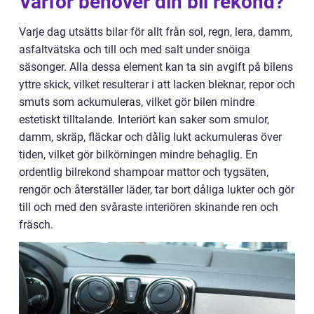
Varför behöver din bil rekond?
Varje dag utsätts bilar för allt från sol, regn, lera, damm,
asfaltvätska och till och med salt under snöiga
säsonger. Alla dessa element kan ta sin avgift på bilens
yttre skick, vilket resulterar i att lacken bleknar, repor och
smuts som ackumuleras, vilket gör bilen mindre
estetiskt tilltalande. Interiört kan saker som smulor,
damm, skräp, fläckar och dålig lukt ackumuleras över
tiden, vilket gör bilkörningen mindre behaglig. En
ordentlig bilrekond shampoar mattor och tygsäten,
rengör och återställer läder, tar bort dåliga lukter och gör
till och med den svåraste interiören skinande ren och
fräsch.