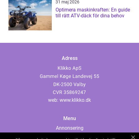
31 maj 2026
Optimera maskinkraften: En guide
till rätt ATV-däck för dina behov
Adress
web:
www.klikko.dk
Menu
Annonsering
Om oss