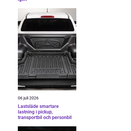
06 juli 2026
Lastsläde smartare
lastning i pickup,
transportbil och personbil