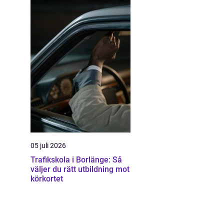
05 juli 2026
Trafikskola i Borlänge: Så
väljer du rätt utbildning mot
körkortet