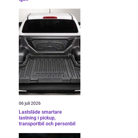
06 juli 2026
Lastsläde smartare
lastning i pickup,
transportbil och personbil