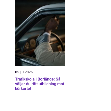
05 juli 2026
Trafikskola i Borlänge: Så
väljer du rätt utbildning mot
körkortet