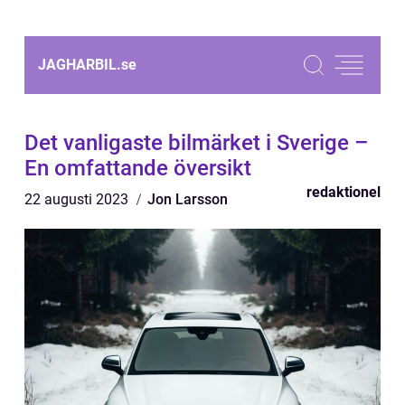
JAGHARBIL.
se
Det vanligaste bilmärket i Sverige –
En omfattande översikt
redaktionel
22 augusti 2023
Jon Larsson