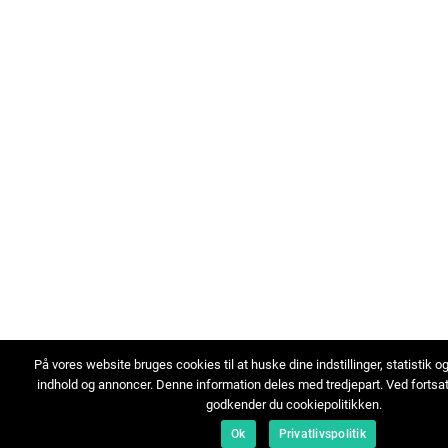
På vores website bruges cookies til at huske dine indstillinger, statistik o
indhold og annoncer. Denne information deles med tredjepart. Ved fortsa
godkender du cookiepolitikken.
Ok
Privatlivspolitik