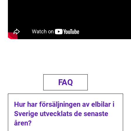
FAQ
Hur har försäljningen av elbilar i
Sverige utvecklats de senaste
åren?