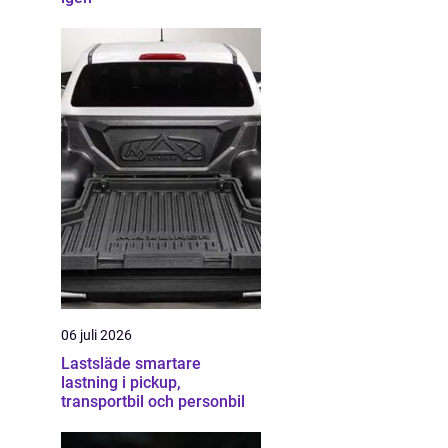
06 juli 2026
Lastsläde smartare
lastning i pickup,
transportbil och personbil