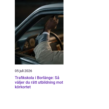
05 juli 2026
Trafikskola i Borlänge: Så
väljer du rätt utbildning mot
körkortet