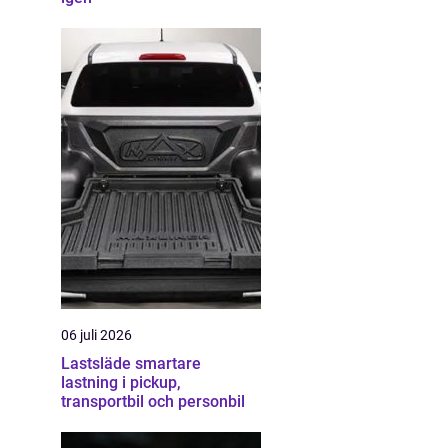
06 juli 2026
Lastsläde smartare
lastning i pickup,
transportbil och personbil