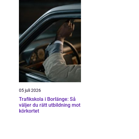
05 juli 2026
Trafikskola i Borlänge: Så
väljer du rätt utbildning mot
körkortet