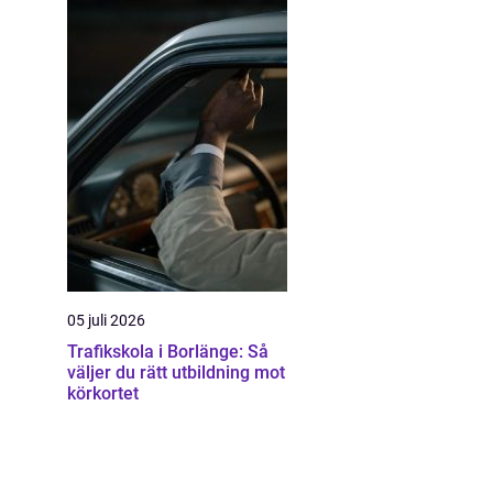
05 juli 2026
Trafikskola i Borlänge: Så
väljer du rätt utbildning mot
körkortet