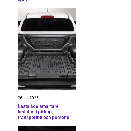
06 juli 2026
Lastsläde smartare
lastning i pickup,
transportbil och personbil