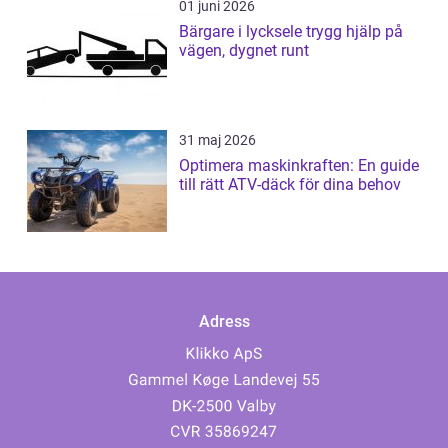
01 juni 2026
Bärgare i lycksele trygg hjälp på
vägen, dygnet runt
31 maj 2026
Optimera maskinkraften: En guide
till rätt ATV-däck för dina behov
Adress