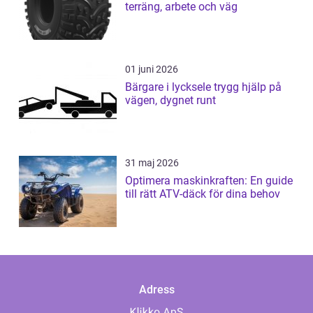
terräng, arbete och väg
01 juni 2026
Bärgare i lycksele trygg hjälp på
vägen, dygnet runt
31 maj 2026
Optimera maskinkraften: En guide
till rätt ATV-däck för dina behov
Adress