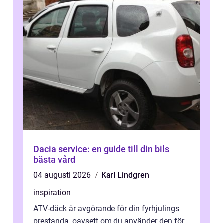
Dacia service: en guide till din bils
bästa vård
04 augusti 2026
Karl Lindgren
inspiration
ATV-däck är avgörande för din fyrhjulings
prestanda, oavsett om du använder den för