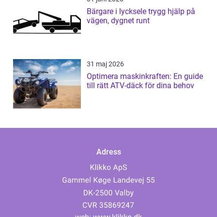
Bärgare i lycksele trygg hjälp på
vägen, dygnet runt
31 maj 2026
Optimera maskinkraften: En guide
till rätt ATV-däck för dina behov
Adress