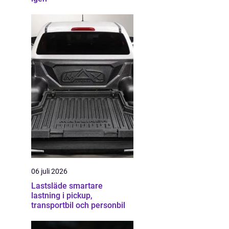
06 juli 2026
Lastsläde smartare
lastning i pickup,
transportbil och personbil