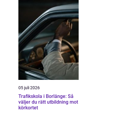
05 juli 2026
Trafikskola i Borlänge: Så
väljer du rätt utbildning mot
körkortet