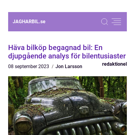
JAGHARBIL.
se
Häva bilköp begagnad bil: En
djupgående analys för bilentusiaster
redaktionel
08 september 2023
Jon Larsson