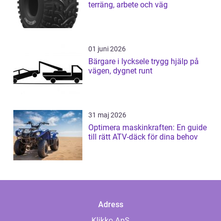
terräng, arbete och väg
01 juni 2026
Bärgare i lycksele trygg hjälp på
vägen, dygnet runt
31 maj 2026
Optimera maskinkraften: En guide
till rätt ATV-däck för dina behov
Adress