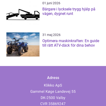
01 juni 2026
Bärgare i lycksele trygg hjälp på
vägen, dygnet runt
31 maj 2026
Optimera maskinkraften: En guide
till rätt ATV-däck för dina behov
Adress