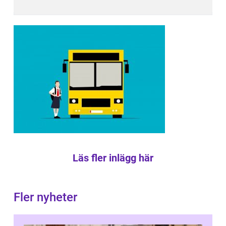
Läs fler inlägg här
Fler nyheter