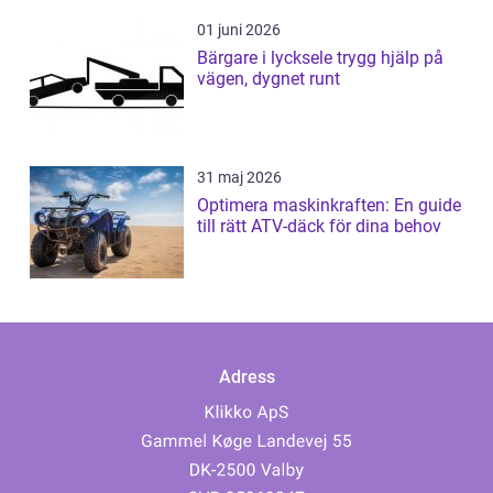
01 juni 2026
Bärgare i lycksele trygg hjälp på
vägen, dygnet runt
31 maj 2026
Optimera maskinkraften: En guide
till rätt ATV-däck för dina behov
Adress