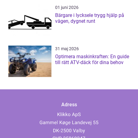
01 juni 2026
Bärgare i lycksele trygg hjälp på
vägen, dygnet runt
31 maj 2026
Optimera maskinkraften: En guide
till rätt ATV-däck för dina behov
Adress