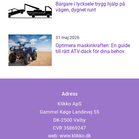
Bärgare i lycksele trygg hjälp på
vägen, dygnet runt
31 maj 2026
Optimera maskinkraften: En guide
till rätt ATV-däck för dina behov
Adress
web:
www.klikko.dk