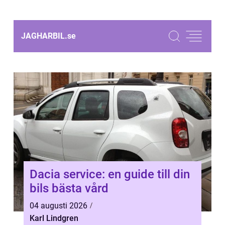
JAGHARBIL.
se
Dacia service: en guide till din
bils bästa vård
04 augusti 2026
Karl Lindgren