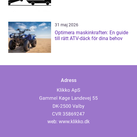
31 maj 2026
Optimera maskinkraften: En guide
till rätt ATV-däck för dina behov
Adress
web:
www.klikko.dk