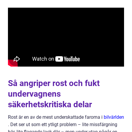
Så angriper rost och fukt
undervagnens
säkerhetskritiska delar
Rost är en av de mest underskattade farorna i
bilvärlden
. Det ser ut som ett ytligt problem – lite missfärgning
här, lite flagande lack där – men under ytan pågår en