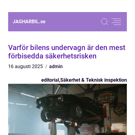
JAGHARBIL.
se
Varför bilens undervagn är den mest
förbisedda säkerhetsrisken
16 augusti 2025
admin
editorial
,
Säkerhet & Teknisk inspektion