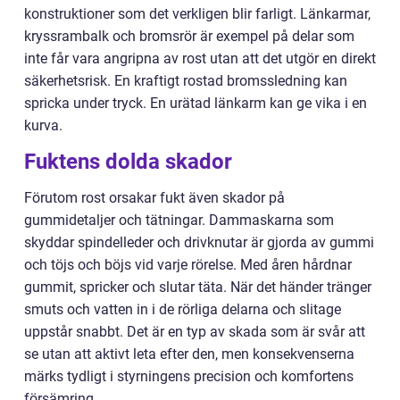
konstruktioner som det verkligen blir farligt. Länkarmar,
kryssrambalk och bromsrör är exempel på delar som
inte får vara angripna av rost utan att det utgör en direkt
säkerhetsrisk. En kraftigt rostad bromssledning kan
spricka under tryck. En urätad länkarm kan ge vika i en
kurva.
Fuktens dolda skador
Förutom rost orsakar fukt även skador på
gummidetaljer och tätningar. Dammaskarna som
skyddar spindelleder och drivknutar är gjorda av gummi
och töjs och böjs vid varje rörelse. Med åren hårdnar
gummit, spricker och slutar täta. När det händer tränger
smuts och vatten in i de rörliga delarna och slitage
uppstår snabbt. Det är en typ av skada som är svår att
se utan att aktivt leta efter den, men konsekvenserna
märks tydligt i styrningens precision och komfortens
försämring.