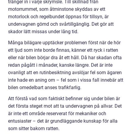
tränger in i varje skrymsle. Till skillnad från
motorrummet, som åtminstone skyddas av ett
motorlock och regelbundet öppnas för tillsyn, är
undervagnen gömd och svårtillgänglig. Det gör att
skador lätt missas under lång tid.
Många bilägare upptäcker problemen först när de hör
ett ljud som inte borde finnas, känner ett ryck i ratten
eller när bilen börjar dra åt ett håll. Då har skadan ofta
redan pågått i månader, kanske längre. Det är inte
ovanligt att en rutinbesiktning avslöjar fel som ägaren
inte hade en aning om – fel som i vissa fall innebär att
bilen omedelbart anses trafikfarlig.
Att förstå vad som faktiskt befinner sig under bilen är
det första steget mot att ta undervagnen på allvar. Det
är inte ett område reserverat för mekaniker och
entusiaster – det är grundläggande kunskap för alla
som sitter bakom ratten.