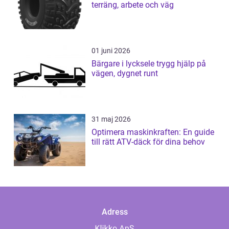
terräng, arbete och väg
01 juni 2026
Bärgare i lycksele trygg hjälp på
vägen, dygnet runt
31 maj 2026
Optimera maskinkraften: En guide
till rätt ATV-däck för dina behov
Adress