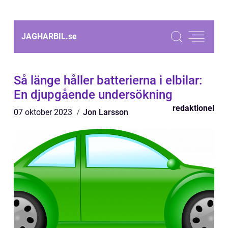
JAGHARBIL.
se
Så länge håller batterierna i elbilar:
En djupgående undersökning
redaktionel
07 oktober 2023
Jon Larsson