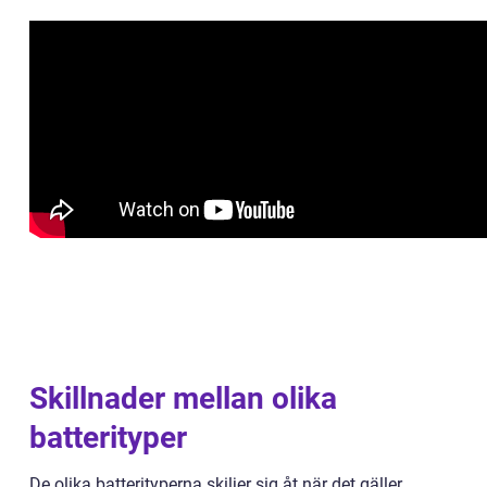
Skillnader mellan olika
batterityper
De olika batterityperna skiljer sig åt när det gäller