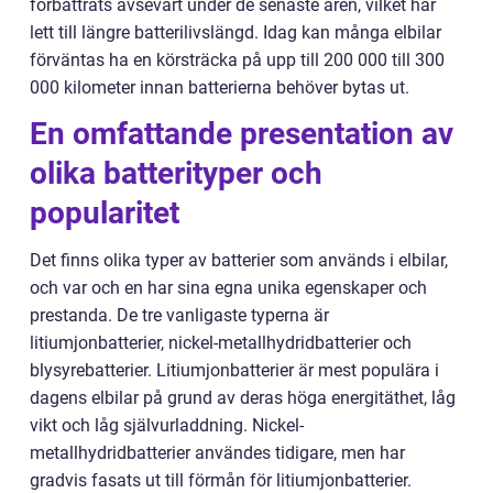
förbättrats avsevärt under de senaste åren, vilket har
lett till längre batterilivslängd. Idag kan många elbilar
förväntas ha en körsträcka på upp till 200 000 till 300
000 kilometer innan batterierna behöver bytas ut.
En omfattande presentation av
olika batterityper och
popularitet
Det finns olika typer av batterier som används i elbilar,
och var och en har sina egna unika egenskaper och
prestanda. De tre vanligaste typerna är
litiumjonbatterier, nickel-metallhydridbatterier och
blysyrebatterier. Litiumjonbatterier är mest populära i
dagens elbilar på grund av deras höga energitäthet, låg
vikt och låg självurladdning. Nickel-
metallhydridbatterier användes tidigare, men har
gradvis fasats ut till förmån för litiumjonbatterier.