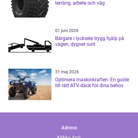
terräng, arbete och väg
01 juni 2026
Bärgare i lycksele trygg hjälp på
vägen, dygnet runt
31 maj 2026
Optimera maskinkraften: En guide
till rätt ATV-däck för dina behov
Adress