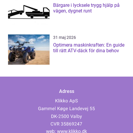
Bärgare i lycksele trygg hjälp på
vägen, dygnet runt
31 maj 2026
Optimera maskinkraften: En guide
till rätt ATV-däck för dina behov
Adress
web:
www.klikko.dk