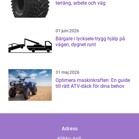
terräng, arbete och väg
01 juni 2026
Bärgare i lycksele trygg hjälp på
vägen, dygnet runt
31 maj 2026
Optimera maskinkraften: En guide
till rätt ATV-däck för dina behov
Adress