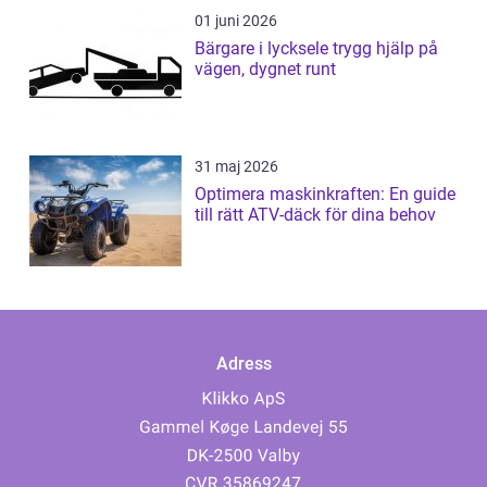
01 juni 2026
Bärgare i lycksele trygg hjälp på
vägen, dygnet runt
31 maj 2026
Optimera maskinkraften: En guide
till rätt ATV-däck för dina behov
Adress