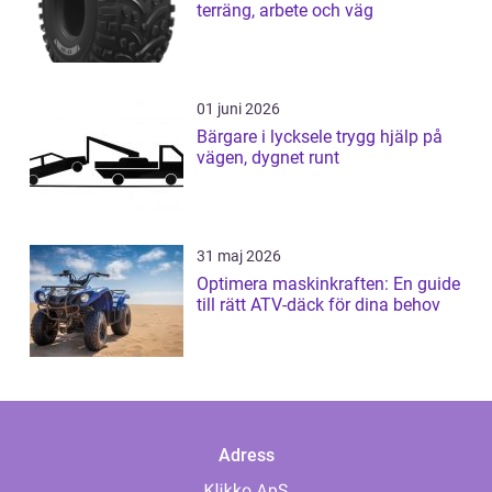
terräng, arbete och väg
01 juni 2026
Bärgare i lycksele trygg hjälp på
vägen, dygnet runt
31 maj 2026
Optimera maskinkraften: En guide
till rätt ATV-däck för dina behov
Adress