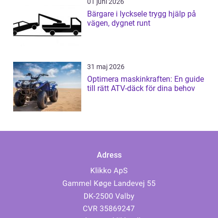
01 juni 2026
Bärgare i lycksele trygg hjälp på
vägen, dygnet runt
31 maj 2026
Optimera maskinkraften: En guide
till rätt ATV-däck för dina behov
Adress