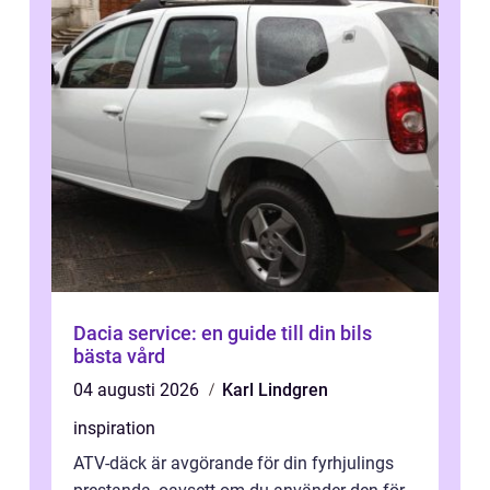
Dacia service: en guide till din bils
bästa vård
04 augusti 2026
Karl Lindgren
inspiration
ATV-däck är avgörande för din fyrhjulings