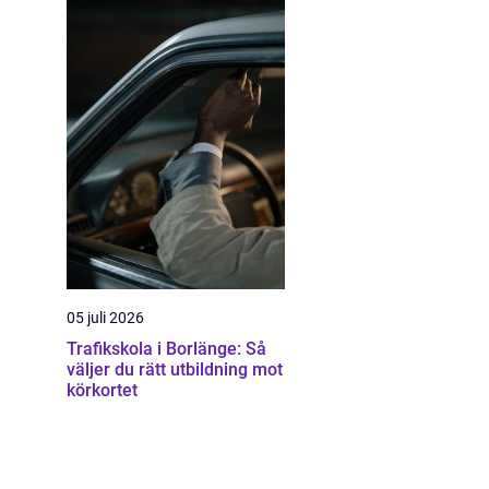
05 juli 2026
Trafikskola i Borlänge: Så
väljer du rätt utbildning mot
körkortet