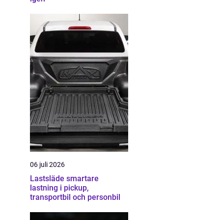
06 juli 2026
Lastsläde smartare
lastning i pickup,
transportbil och personbil