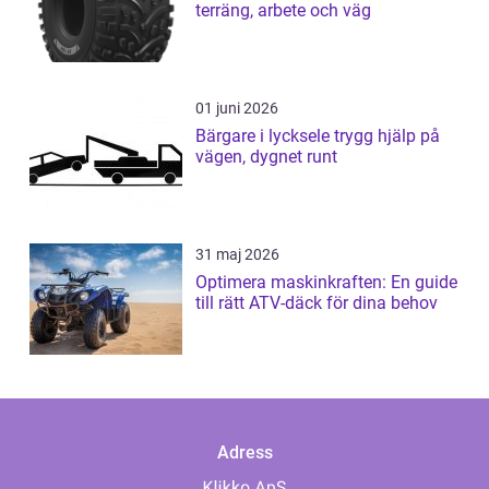
terräng, arbete och väg
01 juni 2026
Bärgare i lycksele trygg hjälp på
vägen, dygnet runt
31 maj 2026
Optimera maskinkraften: En guide
till rätt ATV-däck för dina behov
Adress