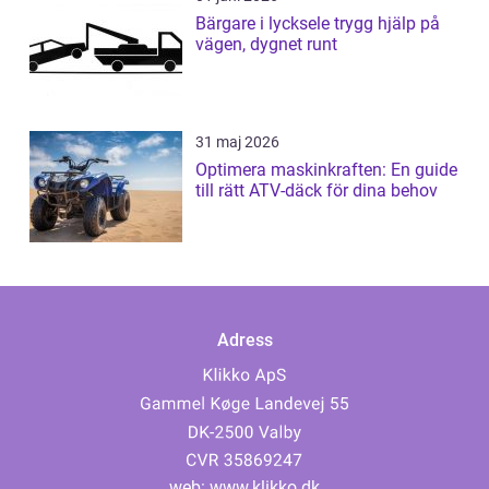
Bärgare i lycksele trygg hjälp på
vägen, dygnet runt
31 maj 2026
Optimera maskinkraften: En guide
till rätt ATV-däck för dina behov
Adress
web:
www.klikko.dk